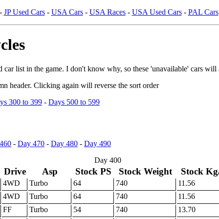
-
JP Used Cars
-
USA Cars
-
USA Races
-
USA Used Cars
-
PAL Cars
cles
 car list in the game. I don't know why, so these 'unavailable' cars will
mn header. Clicking again will reverse the sort order
ys 300 to 399
-
Days 500 to 599
460
-
Day 470
-
Day 480
-
Day 490
Day 400
Drive
Asp
Stock PS
Stock Weight
Stock Kg
4WD
Turbo
64
740
11.56
4WD
Turbo
64
740
11.56
FF
Turbo
54
740
13.70