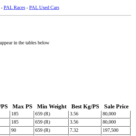
-
PAL Races
-
PAL Used Cars
 appear in the tables below
/PS
Max PS
Min Weight
Best Kg/PS
Sale Price
185
659 (R)
3.56
80,000
185
659 (R)
3.56
80,000
90
659 (R)
7.32
197,500