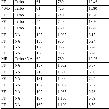
FF
Turbo
61
760
12.46
4WD
Turbo
61
720
11.80
FF
Turbo
54
740
13.70
FF
Turbo
54
740
13.70
FF
Turbo
61
760
12.46
FF
NA
127
1,037
8.17
FF
NA
158
986
6.24
FF
NA
158
986
6.24
FF
NA
158
986
6.24
MR
Turbo / NA
62
760
12.26
FF
NA
157
1,032
6.57
FF
NA
211
1,330
6.30
FF
NA
131
1,040
7.94
FF
NA
157
1,032
6.57
FF
NA
165
1,037
6.28
FF
NA
167
1,100
6.59
FF
NA
167
1,100
6.59