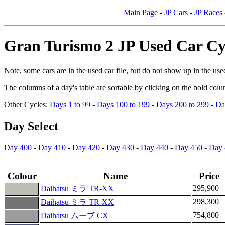
Main Page
-
JP Cars
-
JP Races
Gran Turismo 2 JP Used Car Cy
Note, some cars are in the used car file, but do not show up in the used
The columns of a day's table are sortable by clicking on the bold colu
Other Cycles:
Days 1 to 99
-
Days 100 to 199
-
Days 200 to 299
-
Da
Day Select
Day 400
-
Day 410
-
Day 420
-
Day 430
-
Day 440
-
Day 450
-
Day 
Colour
Name
Price
295,900
Daihatsu ミラ TR-XX
298,300
Daihatsu ミラ TR-XX
754,800
Daihatsu ムーブ CX