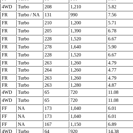
4WD
Turbo
208
1,210
5.82
FR
Turbo / NA
131
990
7.56
FR
Turbo
210
1,200
5.71
FR
Turbo
205
1,390
6.78
FR
Turbo
228
1,520
6.67
FR
Turbo
278
1,640
5.90
FR
Turbo
228
1,520
6.67
FR
Turbo
263
1,260
4.79
FR
Turbo
264
1,260
4.77
FR
Turbo
263
1,260
4.79
FR
Turbo
263
1,280
4.87
4WD
Turbo
65
720
11.08
4WD
Turbo
65
720
11.08
FF
NA
173
1,040
6.01
FF
NA
173
1,040
6.01
FF
NA
167
1,150
6.89
4WD
Turbo
64
920
14.38